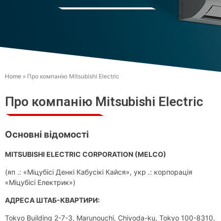
Home
»
Про компанiю Mitsubishi Electric
Про компанiю Mitsubishi Electric
Основні відомості
MITSUBISHI ELECTRIC CORPORATION (MELCO)
(яп .: «Міцубісі Денкі Кабусікі Кайся», укр .: корпорація
«Міцубісі Електрик»)
АДРЕСА ШТАБ-КВАРТИРИ:
Tokyo Building 2-7-3, Marunouchi, Chiyoda-ku, Tokyo 100-8310,