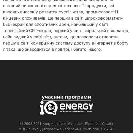
світовий ринок свої передові технології і продукти, які
вносять внесок у розвиток суспільства, промисловості і
кінцевих споживачів. Це перший в світі широкоформатний
LED-екран для спортивних арен, найбільший у світі
телевізійний CRT-екран, перший у світі спіральний ескалатор,
найшвидший у світі ліфт, антени, що дозволили створити
першу в світі комерційну систему доступу в Інтернет з борту
літака, що знаходиться в повітрі, і багато іншого.
© 2008-2021 Кондиціонери Mitsubishi Electric в Україні
м. Київ, вул. Дніпровська набережна, 26-ж, пов. 10, к. 41