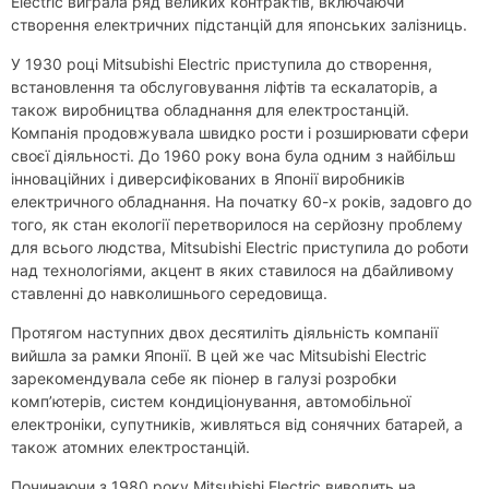
Electric виграла ряд великих контрактів, включаючи
створення електричних підстанцій для японських залізниць.
У 1930 році Mitsubishi Electric приступила до створення,
встановлення та обслуговування ліфтів та ескалаторів, а
також виробництва обладнання для електростанцій.
Компанія продовжувала швидко рости і розширювати сфери
своєї діяльності. До 1960 року вона була одним з найбільш
інноваційних і диверсифікованих в Японії виробників
електричного обладнання. На початку 60-х років, задовго до
того, як стан екології перетворилося на серйозну проблему
для всього людства, Mitsubishi Electric приступила до роботи
над технологіями, акцент в яких ставилося на дбайливому
ставленні до навколишнього середовища.
Протягом наступних двох десятиліть діяльність компанії
вийшла за рамки Японії. В цей же час Mitsubishi Electric
зарекомендувала себе як піонер в галузі розробки
комп’ютерів, систем кондиціонування, автомобільної
електроніки, супутників, живляться від сонячних батарей, а
також атомних електростанцій.
Починаючи з 1980 року Mitsubishi Electric виводить на