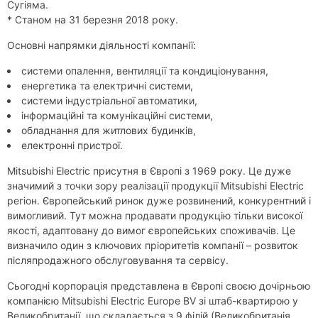
Сугіяма.
* Станом на 31 березня 2018 року.
Основні напрямки діяльності компанії:
системи опалення, вентиляції та кондиціонування,
енергетика та електричні системи,
системи індустріальної автоматики,
інформаційні та комунікаційні системи,
обладнання для житлових будинків,
електронні пристрої.
Mitsubishi Electric присутня в Європі з 1969 року. Це дуже
значимий з точки зору реалізації продукції Mitsubishi Electric
регіон. Європейський ринок дуже розвинений, конкурентний і
вимогливий. Тут можна продавати продукцію тільки високої
якості, адаптовану до вимог європейських споживачів. Це
визначило один з ключових пріоритетів компанії – розвиток
післяпродажного обслуговування та сервісу.
Сьогодні корпорація представлена ​​в Європі своєю дочірньою
компанією Mitsubishi Electric Europe BV зі штаб-квартирою у
Великобританії, що складається з 9 філій (Великобританія,