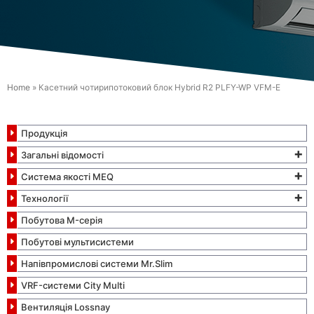
Home
»
Касетний чотирипотоковий блок Hybrid R2 PLFY-WP VFM-E
Продукція
+
Загальні відомості
+
Система якості MEQ
+
Технології
Побутова M-серія
Побутові мультисистеми
Напівпромислові системи Mr.Slim
VRF-системи City Multi
Вентиляція Lossnay